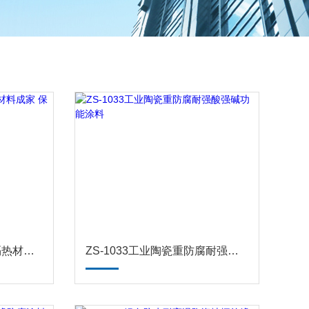
志盛威华高温陶瓷微珠隔热材料成家 保温设备
ZS-1033工业陶瓷重防腐耐强酸强碱功能涂料