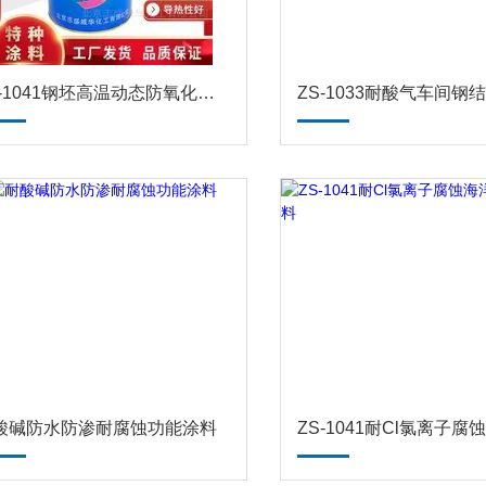
ZS-1041钢坯高温动态防氧化封闭涂料 防腐涂料
酸碱防水防渗耐腐蚀功能涂料