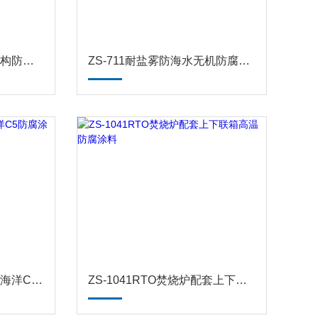
ZS-1033耐酸气车间钢结构防腐涂料
ZS-711耐盐雾防海水无机防腐涂料在集装箱上的应用
ZS-1041耐Cl氯离子腐蚀海洋C5防腐涂料
ZS-1041RTO焚烧炉配套上下联箱高温防腐涂料