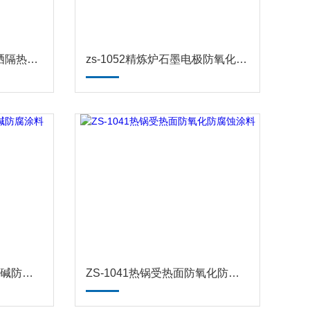
ZS-221屋顶瓦片夏季防晒隔热涂料 防腐涂料
zs-1052精炼炉石墨电极防氧化涂料 耐高温防腐涂料
ZS-1034化工污水池耐酸碱防腐涂料
ZS-1041热锅受热面防氧化防腐蚀涂料