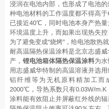
浸润在电池内部，也形成了电池的
种电池材料的工作温度都不得高于
已接近
40
℃
，同时电池本身产热量
环境温度上升，而如果出现热失控
为了避免变成
“
烧烤
"
，给电池散热就
耐高温隔热保温涂料是北京志盛威
产，
锂电池箱体隔热保温涂料
为水
用志盛威华特制的高温溶液并选用
铝纤维等为无机原料精加工而成
2000℃，导热系数只有0.03W/m.
涂料能有效阻止并屏蔽红外线的辐
隔热保温阻止效率可达90％左右