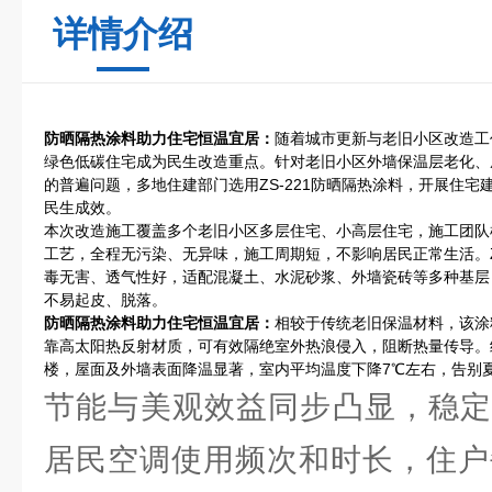
详情介绍
防晒隔热涂料助力住宅恒温宜居
：
随着城市更新与老旧小区改造工
绿色低碳住宅成为民生改造重点。针对老旧小区外墙保温层老化、
的普遍问题，多地住建部门选用ZS-221防晒隔热涂料，开展住
民生成效。
本次改造施工覆盖多个老旧小区多层住宅、小高层住宅，施工团队
工艺，全程无污染、无异味，施工周期短，不影响居民正常生活。Z
毒无害、透气性好，适配混凝土、水泥砂浆、外墙瓷砖等多种基层
不易起皮、脱落。
防晒隔热涂料助力住宅恒温宜居
：
相较于传统老旧保温材料，该涂
靠高太阳热反射材质，可有效隔绝室外热浪侵入，阻断热量传导。
楼，屋面及外墙表面降温显著，室内平均温度下降7℃左右，告别夏
节能与美观效益同步凸显，稳定
居民空调使用频次和时长，住户