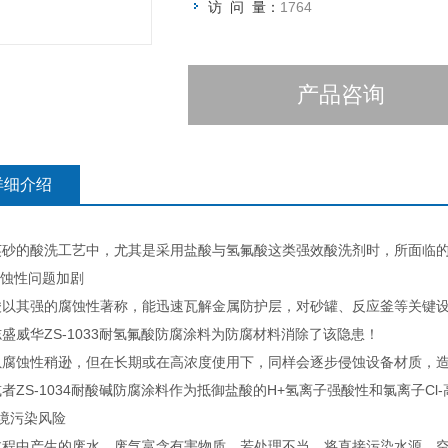
访 问 量：
1764
产品咨询
详细介绍
英砂的酸洗工艺中，尤其是采用盐酸与氢氟酸这类强效酸洗剂时，所面临
腐蚀性问题加剧
酸以其强的腐蚀性著称，能迅速瓦解金属防护层，对砂罐、反应釜等关键
盛威华ZS-1033耐氢氟酸防腐涂料为防腐材料消除了该隐患！
腐蚀性稍逊，但在长期或在高浓度使用下，同样会逐步侵蚀设备材质，造成
者ZS-1034耐酸碱防腐涂料作为抵御盐酸的H+氢离子强酸性和氯离子Cl
境污染风险
过程中产生的废水、废气富含有害物质，若处理不当，将直接污染水源、