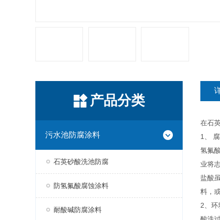
产品分类
在石
污水池防腐涂料
1、 
氢氟
石英砂酸洗池防腐
业将志
盐酸虽
防氢氟酸腐蚀涂料
料，或
2、环
耐酸碱防腐涂料
酸洗