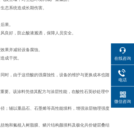
对生态系统造成长期伤害。
命后果。
通风良好，防止酸液溅洒，保障人员安全。
理效果并减轻设备腐蚀。
用造成干扰。
在线咨询
。同时，由于这些酸的强腐蚀性，设备的维护与更换成本也随
电话
为重要。该涂料凭借其配方与涂层性能，在酸性石英砂处理中
微信咨询
路径；辅以重晶石、石墨烯等高性能填料，增强涂层物理强度
包括饱和氟植入树脂膜、鳞片结构颜填料及极化共价键层叠结