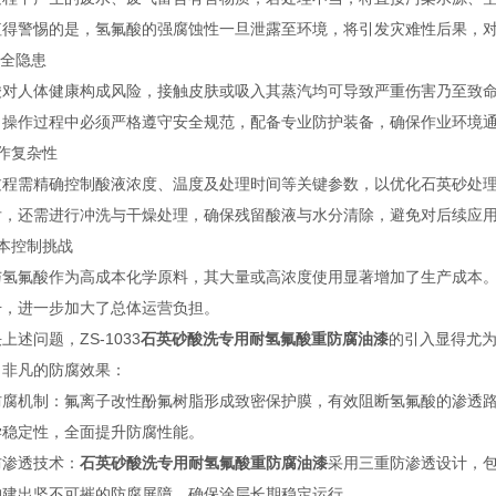
值得警惕的是，氢氟酸的强腐蚀性一旦泄露至环境，将引发灾难性后果，
安全隐患
酸对人体健康构成风险，接触皮肤或吸入其蒸汽均可导致严重伤害乃至致
，操作过程中必须严格遵守安全规范，配备专业防护装备，确保作业环境
作复杂性
过程需精确控制酸液浓度、温度及处理时间等关键参数，以优化石英砂处
后，还需进行冲洗与干燥处理，确保残留酸液与水分清除，避免对后续应
本控制挑战
与氢氟酸作为高成本化学原料，其大量或高浓度使用显著增加了生产成本
升，进一步加大了总体运营负担。
上述问题，ZS-1033
石英砂酸洗专用耐氢氟酸重防腐油漆
的引入显得尤
出非凡的防腐效果：
防腐机制：氟离子改性酚氟树脂形成致密保护膜，有效阻断氢氟酸的渗透
学稳定性，全面提升防腐性能。
防渗透技术：
石英砂酸洗专用耐氢氟酸重防腐油漆
采用三重防渗透设计，
构建出坚不可摧的防腐屏障，确保涂层长期稳定运行。