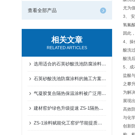
尤为
查看全部产品
3、 
氢氟
因此
相关文章
4、操
RELATED ARTICLES
酸洗
酸洗
选用适合的石英砂酸洗池防腐涂料时，需考虑这几个方面
5、成
盐酸
石英砂酸洗池防腐涂料的施工方案和适用场所说明
之攀
为解决
气凝胶复合隔热保温涂料被广泛用于哪些领域？
展现
建材窑炉绿色升级提速 ZS-1隔热保温涂料赋能陶瓷回转窑长效稳产节能
高效
与化
ZS-1涂料赋能化工窑炉节能提质升级
创新
构，