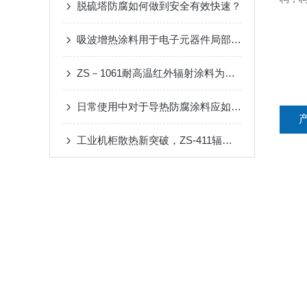
脱硫塔防腐如何做到安全有效快速？
吸波增热涂料用于电子元器件局部热管理的可行性探索
ZS－1061耐高温红外辐射涂料为什么具有防结焦功能？
日常使用中对于导热防腐涂料应如何储存
工业机柜散热新突破，ZS-411辐射散热涂料（150℃）筑牢高温运行防线