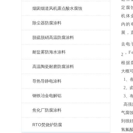
定腐
烟囱烟道风机露点酸水腐蚀
机体
除尘器防腐涂料
内的
展，
脱硫脱硝高温防腐涂料
去电
耐盐雾防海水涂料
，
F
2
根据
高温陶瓷耐磨防腐涂料
大概
1、
导热导静电涂料
2、
钢铁冶金电解铝
3、
高强
焦化厂防腐涂料
气腐
到很好
RTO焚烧炉防腐
氢氟酸