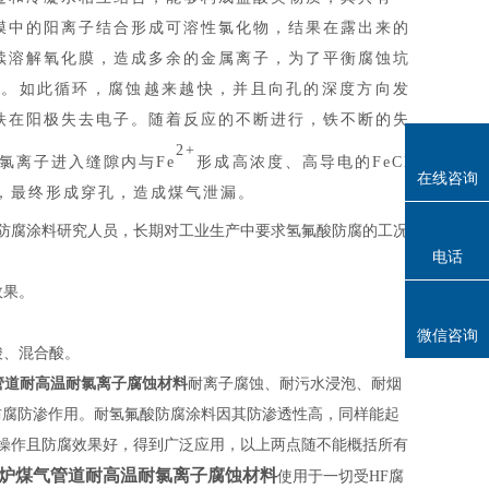
膜中的阳离子结合形成可溶性氯化物，结果在露出来的
续溶解氧化膜，造成多余的金属离子，为了平衡腐蚀坑
解。如此循环，腐蚀越来越快，并且向孔的深度方向发
铁在阳极失去电子。随着反应的不断进行，铁不断的失
2+
氯离子进入缝隙内与
Fe
形成高浓度、高导电的
FeCl
在线咨询
蚀，最终形成穿孔，造成煤气泄漏。
防腐涂料研究人员，长期对工业生产中要求氢氟酸防腐的工况
电话
效果。
微信咨询
酸、混合酸。
管道耐高温耐氯离子腐蚀材料
耐离子腐蚀、耐污水浸泡、耐烟
防腐防渗作用。耐氢氟酸防腐涂料因其防渗透性高，同样能起
单易操作且防腐效果好，得到广泛应用，以上两点随不能概括所有
炉煤气管道耐高温耐氯离子腐蚀材料
使用于一切受HF腐