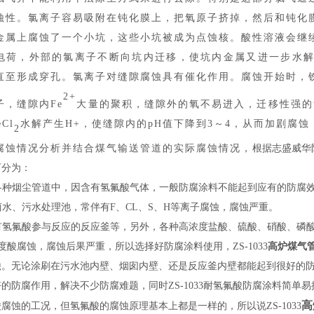
蚀性。氯离子容易吸附在钝化膜上，把氧原子挤掉，然后和钝化
金属上腐蚀了一个小坑，这些小坑被成为点蚀核。酸性溶液会继
电荷，外部的氯离子不断向坑内迁移，使坑内金属又进一步水
直至形成穿孔。氯离子对缝隙腐蚀具有催化作用。腐蚀开始时，
2+
子，缝隙内
Fe
大量的聚积，缝隙外的氧不易进入，迁移性强的
eCl
水解产生
H+，使缝隙内的pH值下降到3～4，从而加剧腐
2
腐蚀情况分析并结合煤气输送管道的实际腐蚀情况
，
根据志盛威华
可分为：
各种烟尘管道中，因含有氢氟酸气体，一般防腐涂料不能起到应有的防腐
卤水、污水处理池，常伴有F、CL、S、H等离子腐蚀，腐蚀严重。
有氢氟酸参与反应的反应釜等，另外，各种高浓度盐酸、硫酸、硝酸、磷
度酸腐蚀，腐蚀后果严重，所以选择好防腐涂料使用，
ZS-1033
高炉煤气
蚀。无论涂刷在污水池内壁、烟囱内壁、还是反应釜内壁都能起到很好的
的防腐作用，解决不少防腐难题，同时ZS-1033耐氢氟酸防腐涂料简
高
腐蚀的工况，但氢氟酸的腐蚀原理基本上都是一样的，所以说ZS-1033