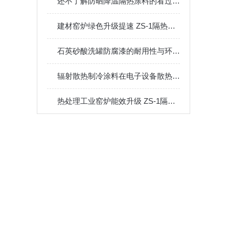
还不了解防晒降温隔热涂料的看过来！
建材窑炉绿色升级提速 ZS-1隔热保温涂料赋能陶瓷回转窑长效稳产节能
石英砂酸洗罐防腐漆的耐用性与环保性分析
辐射散热制冷涂料在电子设备散热中的应用
热处理工业窑炉能效升级 ZS-1隔热保温涂料助力机械制造节能提质双赢