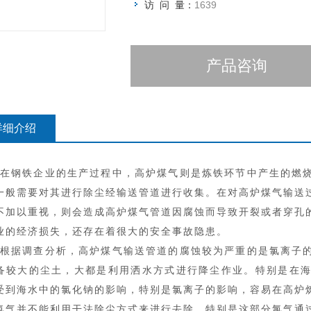
访 问 量：
1639
产品咨询
详细介绍
在钢铁企业的生产过程中，高炉煤气则是炼铁环节中产生的燃
一般需要对其进行除尘经输送管道进行收集。在对高炉煤气输送
不加以重视，则会造成高炉煤气管道因腐蚀而导致开裂或者穿孔
业的经济损失，还存在着很大的安全事故隐患。
根据调查分析，高炉煤气输送管道的腐蚀较为严重的是氯离子
备较大的尘土，大都是利用洒水方式进行降尘作业。特别是在
受到海水中的氯化钠的影响，特别是氯离子的影响，容易在高炉
氯气并不能利用干法除尘方式来进行去除。特别是这部分氯气通