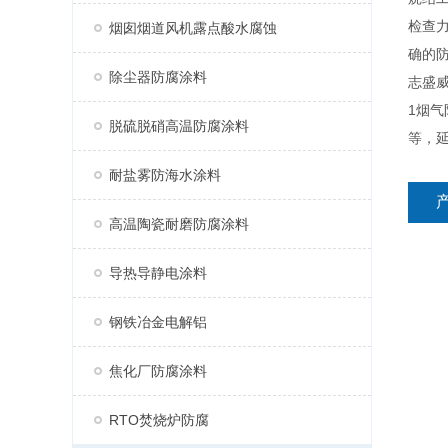
检查
烟囱烟道风机露点酸水腐蚀
确的
除尘器防腐涂料
志盛威
1烟
脱硫脱硝高温防腐涂料
等，
耐盐雾防海水涂料
高温陶瓷耐磨防腐涂料
导热导静电涂料
钢铁冶金电解铝
焦化厂防腐涂料
RTO焚烧炉防腐