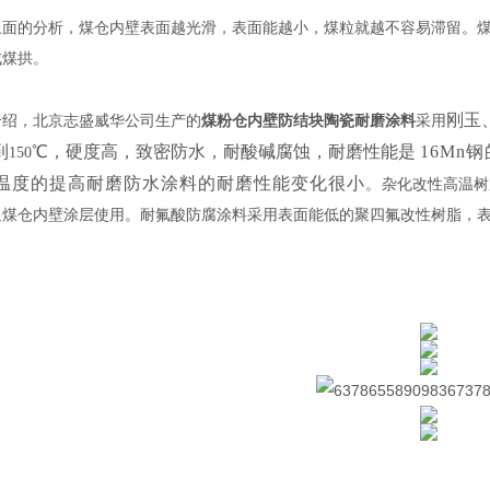
上面的分析，煤仓内壁表面越光滑，表面能越小，煤粒就越不容易滞留。
成煤拱。
刚玉
介绍，北京志盛威华公司生产的
煤粉仓内壁防结块陶瓷耐磨涂料
采用
到
℃，硬度高，致密防水，耐酸碱腐蚀，耐磨性能是
16Mn
钢
150
温度的提高耐磨防水涂料的耐磨性能变化很小
。
杂化改性高温树
足煤仓内壁涂层使用。耐氟酸防腐涂料采用表面能低的聚四氟改性树脂，