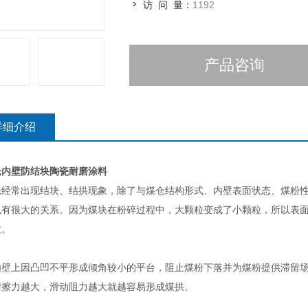
访 问 量：
1192
产品咨询
详细介绍
仓内壁防结块陶瓷耐磨涂料
仓经常出现结块、结拱现象，除了与煤仓结构形式、内壁表面状态、煤粉
也有很大的关系。因为煤块在粉碎过程中，大颗粒变成了小颗粒，所以表
质。
内壁上因凸凹不平形成倾角较小的平台，阻止煤粉下落并为煤粉提供滞留
摩擦力越大，滑动阻力越大就越容易形成煤拱。