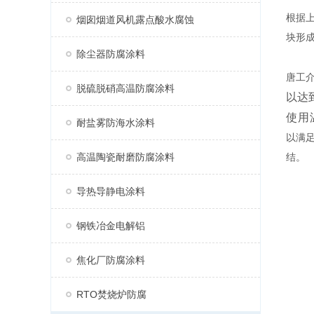
根据
烟囱烟道风机露点酸水腐蚀
块形
除尘器防腐涂料
唐工
脱硫脱硝高温防腐涂料
以达
使用
耐盐雾防海水涂料
以满
高温陶瓷耐磨防腐涂料
结。
导热导静电涂料
钢铁冶金电解铝
焦化厂防腐涂料
RTO焚烧炉防腐