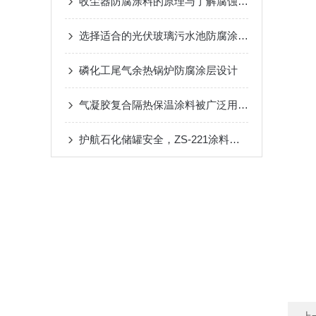
收尘器防腐涂料的原理与了解腐蚀因素与对策
选择适合的光伏玻璃污水池防腐涂料非常重要
磷化工尾气余热锅炉防腐涂层设计
气凝胶复合隔热保温涂料被广泛用于哪些领域？
护航石化储罐安全，ZS-221涂料实现降温防腐双保障