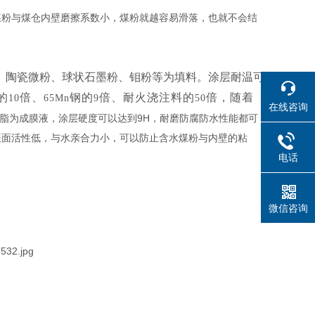
煤粉与煤仓内壁磨擦系数小，煤粉就越容易滑落，也就不会结
、陶瓷微粉、球状石墨粉、钼粉等为填料。涂层耐温可
的
倍、
钢的
倍、耐火浇注料的
倍，随着
10
65Mn
9
50
在线咨询
9H
脂为成膜液，涂层硬度可以达到
，耐磨防腐防水性能都可
表面活性低，与水亲合力小，可以防止含水煤粉与内壁的粘
电话
微信咨询