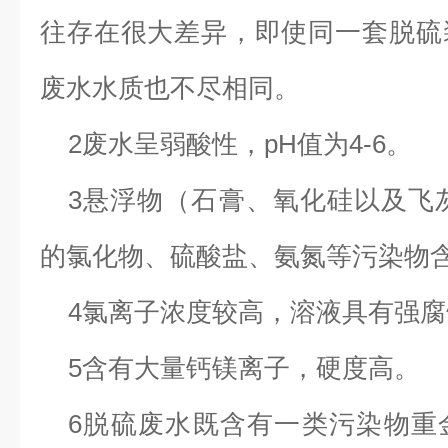
往存在很大差异，即使同一套脱硫
废水水质也不尽相同。
2
废水呈弱酸性，
pH
值为
4-6
。
3
悬浮物（石膏、氧化硅以及飞
的氯化物、硫酸盐、氨氮等污染物
4
氯离子浓度较高，溶液具有强腐
5
含有大量钙镁离子，硬度高。
6
脱硫废水既含有一类污染物重